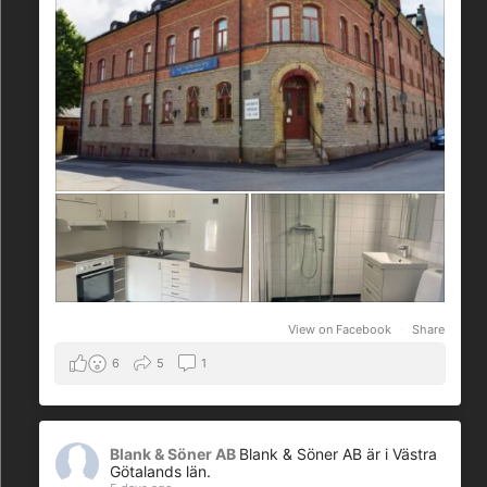
View on Facebook
·
Share
6
5
1
Blank & Söner AB
Blank & Söner AB är i Västra
Götalands län.