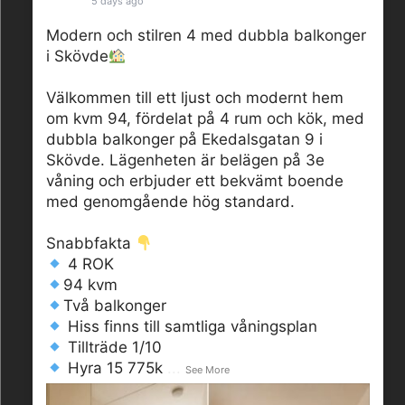
5 days ago
Modern och stilren 4 med dubbla balkonger
i Skövde
Välkommen till ett ljust och modernt hem
om kvm 94, fördelat på 4 rum och kök, med
dubbla balkonger på Ekedalsgatan 9 i
Skövde. Lägenheten är belägen på 3e
våning och erbjuder ett bekvämt boende
med genomgående hög standard.
Snabbfakta
4 ROK
94 kvm
Två balkonger
Hiss finns till samtliga våningsplan
Tillträde 1/10
Hyra 15 775k
...
See More