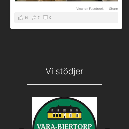
View on Facebook
·
Share
14
7
0
Vi stödjer