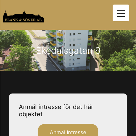
Hoppa
till
innehåll
Ekedalsgatan 9
Anmäl intresse för det här
objektet
Anmäl Intresse