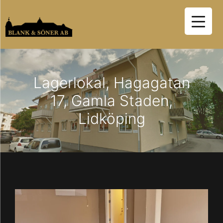
Hoppa
till
innehåll
Lagerlokal, Hagagatan
17, Gamla Staden,
Lidköping