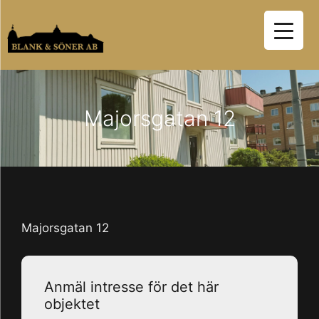
Hoppa
till
innehåll
Majorsgatan 12
Majorsgatan 12
Anmäl intresse för det här
objektet