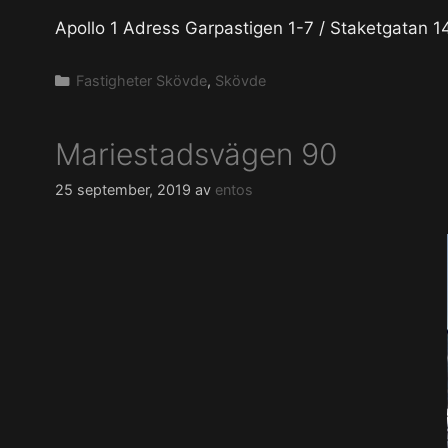
Apollo 1 Adress Garpastigen 1-7 / Staketgatan
Kategorier
Fastigheter Skövde
,
Skövde
Mariestadsvägen 90
25 september, 2019
av
entos