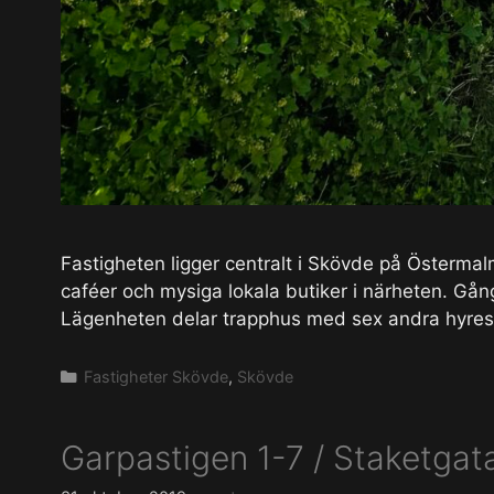
Fastigheten ligger centralt i Skövde på Östermalm 
caféer och mysiga lokala butiker i närheten. G
Lägenheten delar trapphus med sex andra hyres
Kategorier
Fastigheter Skövde
,
Skövde
Garpastigen 1-7 / Staketgat